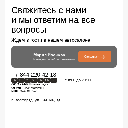
Свяжитесь с нами
и мы ответим на все
вопросы
Ждем в гости в нашем автосалоне
Мария Иванова
Связаться
Менеджер по работе с клиентами
+7 844 220 42 13
с 8:00 до 20:00
Пн
Вт
Ср
Чт
Пт
Сб
Вс
ООО «АМК Волгоград»
ОГРН:
1053460085414
ИНН:
3446019540
г. Волгоград, ул. Зевина, 3д