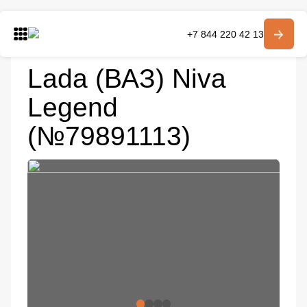
Главная
Автомобили в наличии
+7 844 220 42 13
Модельный ряд
Niva Legend
Lada (ВАЗ) Niva Legend
Модельный ряд
О компании
Lada (ВАЗ) Niva
Контакты
Legend
Получить консультацию
(№79891113)