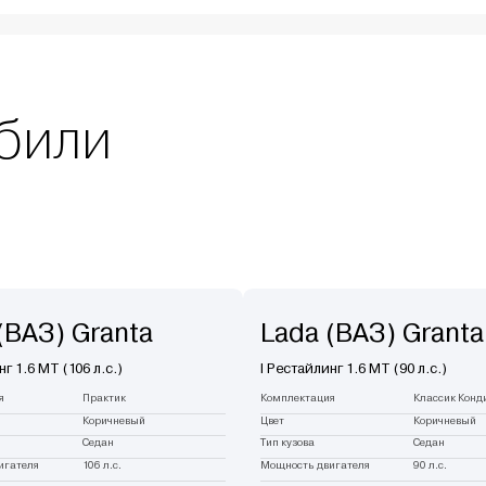
били
(ВАЗ) Granta
Lada (ВАЗ) Granta
нг 1.6 MT (106 л.с.)
I Рестайлинг 1.6 MT (90 л.с.)
я
Практик
Комплектация
Классик Конд
Коричневый
Цвет
Коричневый
Седан
Тип кузова
Седан
игателя
106 л.с.
Мощность двигателя
90 л.с.