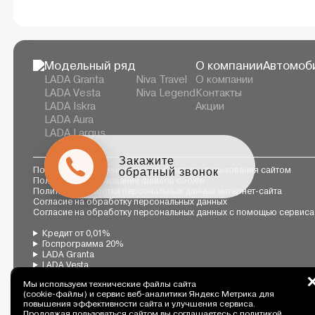
Модельный ряд
О компании
Автомоби
LADA Granta
Niva Travel
О компании
LADA Vesta
Niva Legend
Контакты
LADA Iskra
Акции
LADA Aura
LADA Largus
Закажите
обратный звонок
Политика конфиденциальности
Правила пользования сайтом
Политика использования файлов cookie
Политика обработки персональных данных интернет-сайта
Согласие на обработку персональных данных
Согласие на обработку персональных данных с помощью сервиса
Кредит от 0,01%
Госпрограмма 20%
LADA Granta
LADA Vesta
LADA Largus
Мы используем технические файлы сайта
LADA Iskra
(cookie-файлы) и сервис веб-аналитики Яндекс Метрика для
LADA Aura
повышения эффективности сайта и улучшения сервиса.
Niva Legend
Продолжая пользоваться сайтом вы соглашаетесь с
политикой