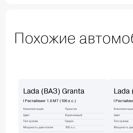
Похожие автомо
Lada (ВАЗ) Granta
Lada 
I Рестайлинг 1.6 MT (106 л.с.)
I Рестайли
Комплектация
Практик
Комплектаци
Цвет
Коричневый
Цвет
Тип кузова
Седан
Тип кузова
Мощность двигателя
106 л.с.
Мощность дв