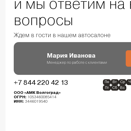
и мы ответим на 
вопросы
Ждем в гости в нашем автосалоне
Мария Иванова
Менеджер по работе с клиентами
+7 844 220 42 13
Пн
Вт
Ср
Ч
Пт
Сб
Вс
ООО «АМК Волгоград»
ОГРН:
1053460085414
ИНН:
3446019540