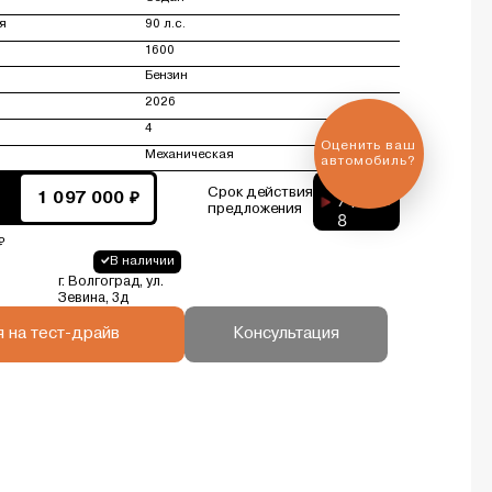
я
90 л.с.
1600
Бензин
2026
4
Выгодный
обмен
Механическая
автомобиля
6
Срок действия
7
1 097 000 ₽
дней
предложения
8
₽
В наличии
г. Волгоград, ул.
Зевина, 3д
я на тест-драйв
Консультация